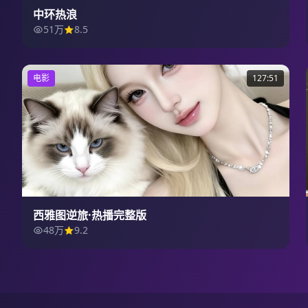
中环热浪
51万
8.5
电影
127:51
西雅图逆旅·热播完整版
48万
9.2