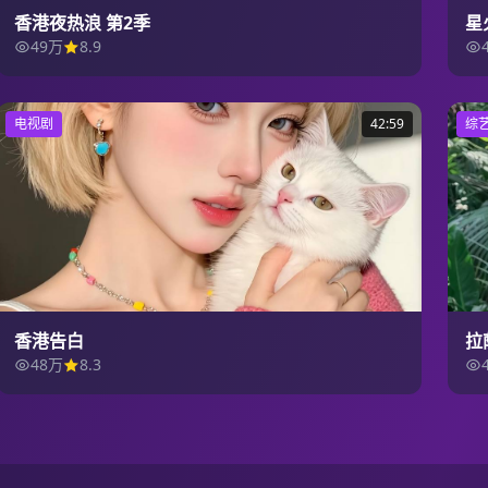
香港夜热浪 第2季
星
49万
8.9
电视剧
42:59
综
香港告白
拉
48万
8.3