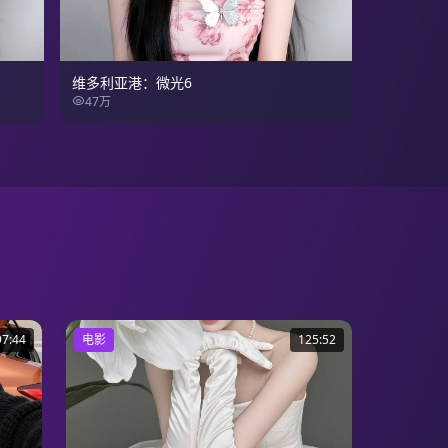
维多利亚港：微光6
47万
97:44
电影
125:52