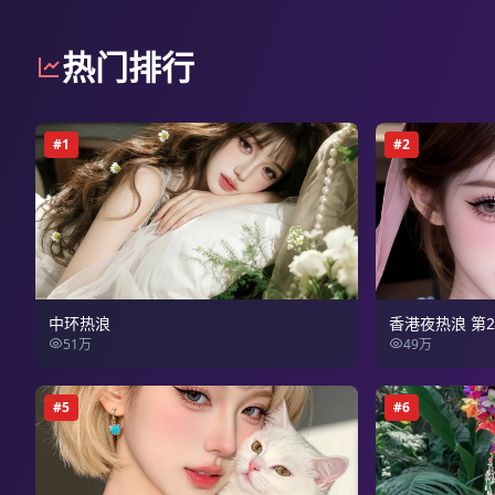
热门排行
#
1
#
2
中环热浪
香港夜热浪 第
51万
49万
#
5
#
6