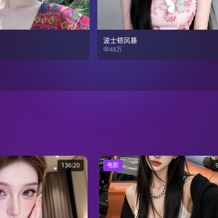
波士顿风暴
48万
136:20
电影