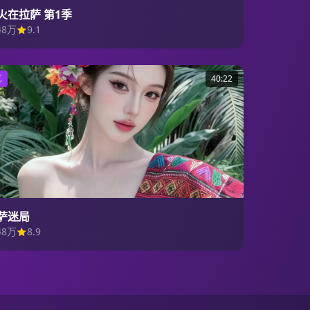
火在拉萨 第1季
48万
9.1
艺
40:22
萨迷局
48万
8.9