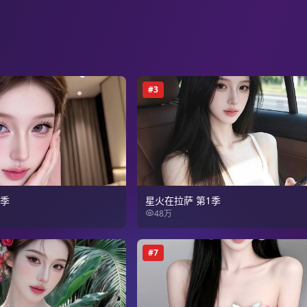
#
3
2季
星火在拉萨 第1季
48万
#
7